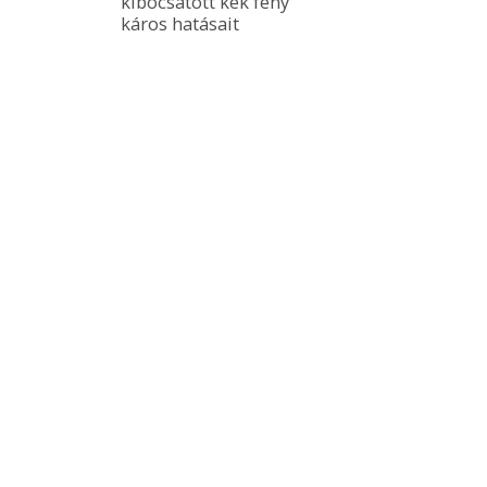
kibocsátott kék fény 
káros hatásait