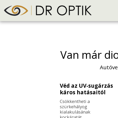
Van már dio
Autóve
Véd az UV-sugárzás
káros hatásaitól
Csökkentheti a 
szürkehályog 
kialakulásának 
kockázatát