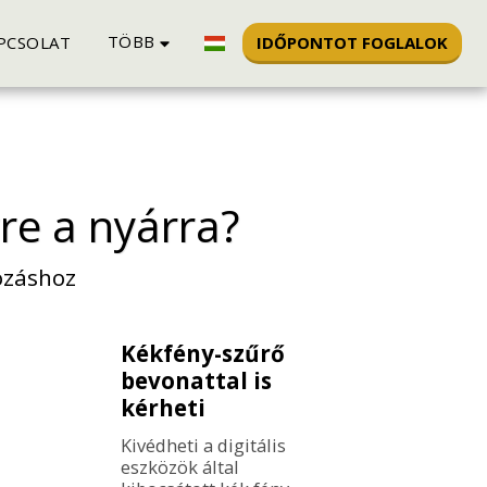
TÖBB
IDŐPONTOT FOGLALOK
PCSOLAT
re a nyárra?
ozáshoz
Kékfény-szűrő
bevonattal is
kérheti
Kivédheti a digitális 
eszközök által 